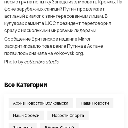
несмотря на попытку Запада изолировать Кремль. На
фоне зарубежных санкций Путин продолжает
активный диалог с заинтересованным лицам. В
кулуарах саммита ШОС президент переговорил
сразу с несколькими мировыми лидерами.
Сообщение Британское издание Mirror
раскритиковало поведение Путина в Астане
появилось сначала на volkovysk.org.
Photo by
cottonbro studio
Все Категории
Архив Новостей Волковыска
Наши Новости
Наши Соседи
Новости Спорта
Здоровье
В Архив Статей