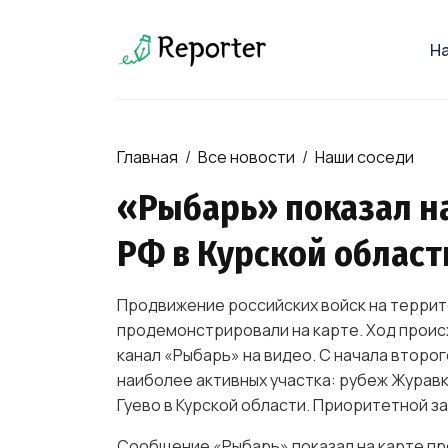
Н
Главная
/
Все новости
/
Наши соседи
«Рыбарь» показал н
РФ в Курской област
Продвижение российских войск на террит
продемонстрировали на карте. Ход проис
канал «Рыбарь» на видео. С начала второ
наиболее активных участка: рубеж Журавк
Гуево в Курской области. Приоритетной з
Сообщение «Рыбарь» показал на карте пр