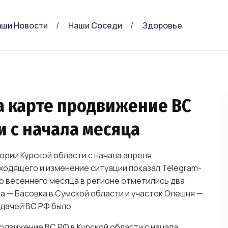
аши Новости
Наши Соседи
Здоровье
а карте продвижение ВС
и с начала месяца
ории Курской области с начала апреля
ходящего и изменение ситуации показал Telegram-
го весеннего месяца в регионе отметились два
а — Басовка в Сумской области и участок Олешня —
адачей ВС РФ было
одвижение ВС РФ в Курской области с начала