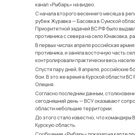
канал «Рыбарь» на видео.
С начала второго весеннего месяца в рег
рубеж Журавка — Басовка в Сумской облас
Приоритетной задачей ВС РФ было выдавл
противника с севера на село Юнаковка, р
В первых числах апреля российская армия
противника, и заняла восточную часть сел
контролировали практически весь населе
Спустя пару дней, 8 апреля, российские б
бои. В это же время в Курской области ВС
Олешня.
Согласно последним данным, столкновения
сегодняшний день — ВСУ оказывают сопро
области небольшие территории.
До этого стало известно, что командиры 
Курскую область.
Сообщение «Рыбарь» показал на карте пр