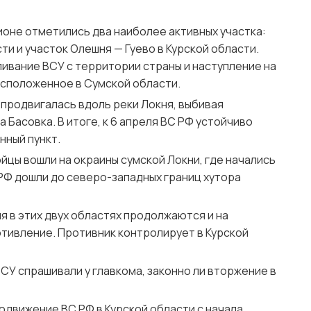
ионе отметились два наиболее активных участка:
ти и участок Олешня — Гуево в Курской области.
ивание ВСУ с территории страны и наступление на
асположенное в Сумской области.
 продвигалась вдоль реки Локня, выбивая
а Басовка. В итоге, к 6 апреля ВС РФ устойчиво
нный пункт.
ойцы вошли на окраины сумской Локни, где начались
 РФ дошли до северо-западных границ хутора
 в этих двух областях продолжаются и на
тивление. Противник контролирует в Курской
ВСУ спрашивали у главкома, законно ли вторжение в
одвижение ВС РФ в Курской области с начала